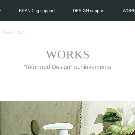
E
BRANDing support
DESIGN support
WOR
_パッケージデ…
WORKS
"Informed Design" achievements