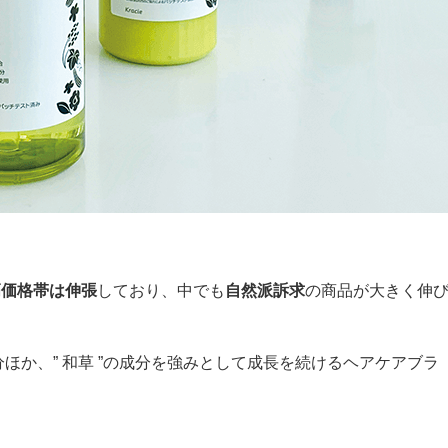
高価格帯は伸張
しており、中でも
自然派訴求
の商品が大きく伸
分ほか、” 和草 ”の成分を強みとして成長を続けるヘアケアブラ