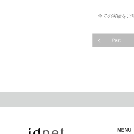
全ての
実績をご
WORKS
Past
MENU