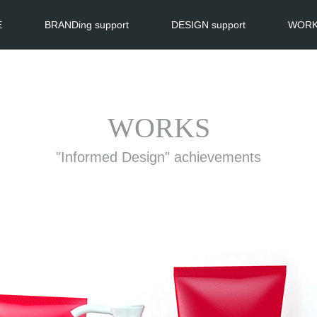
E
BRANDing support
DESIGN support
WOR
WORKS
"Informed Design" achievements