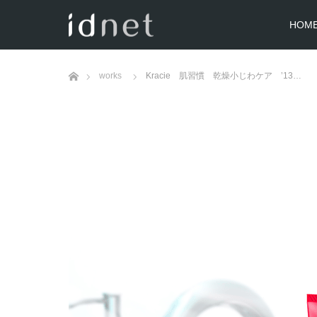
HOM
ホーム
works
Kracie 肌習慣 乾燥小じわケア ’13…