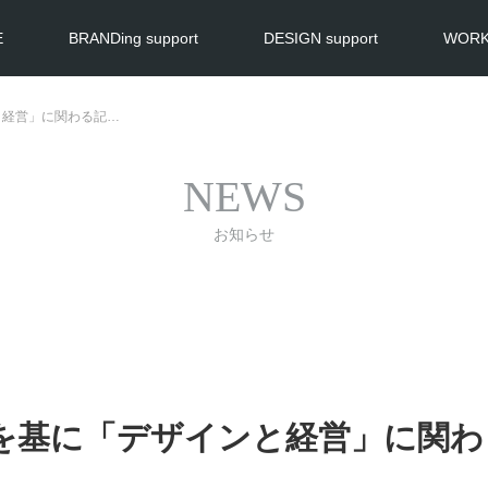
E
BRANDing support
DESIGN support
WOR
と経営」に関わる記…
NEWS
お知らせ
を基に「デザインと経営」に関わ
。